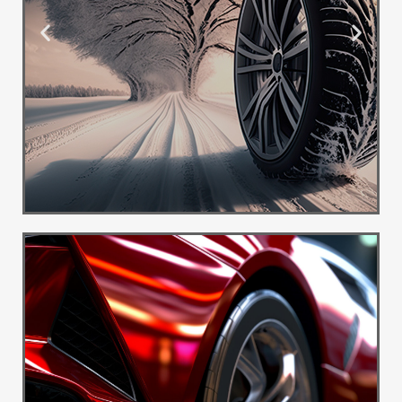
Ponuda
Guma
Besplatna
dostava
Pogledaj
Više