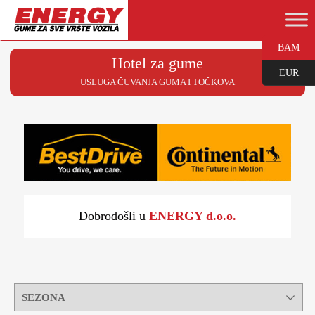
BAM
Hotel za gume
EUR
USLUGA ČUVANJA GUMA I TOČKOVA
Dobrodošli u
ENERGY d.o.o.