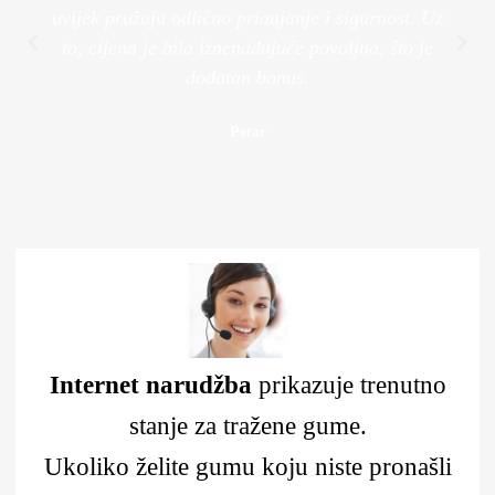
uvijek pružaju odlično prianjanje i sigurnost. Uz
to, cijena je bila iznenađujuće povoljna, što je
dodatan bonus.
Petar
Internet narudžba
prikazuje trenutno
stanje za tražene gume.
Ukoliko želite gumu koju niste pronašli