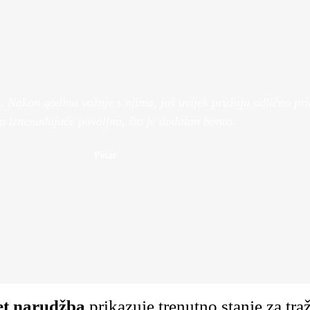
Pružamo uslugu mo
Bolje perfo
balansa gum
Pogledaj V
Pogledaj Više
Nakon godina vožnje s njima, još uvijek pružaju odlično prian
la iznenađujuće povoljna, što je dodatan bonus.
Petar
et narudžba
prikazuje trenutno stanje za tr