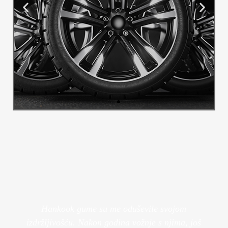
Alu Felge
Transformirajte izgled svog vozila s
našim luksuznim felgama.
Pogledaj Više
Hankook gume su me oduševile svojom
izdržljivošću. Nakon godina vožnje s njima, još