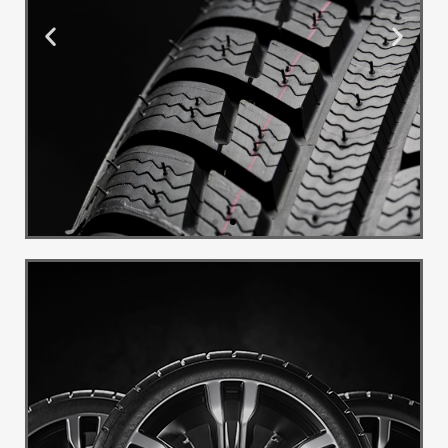
Montaža i
Balans
Pružamo uslugu montaže i
balansa guma
Pogledaj Više