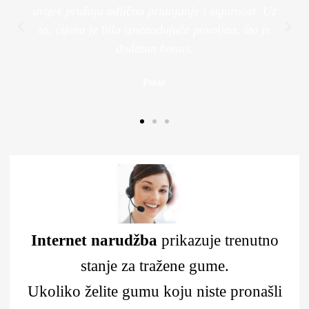
uvijek pružaju odlično prianjanje i sigurnost. Uz
to, cijena je bila iznenađujuće povoljna, što je
dodatan bonus.
Petar
Internet narudžba
prikazuje trenutno
stanje za tražene gume.
Ukoliko želite gumu koju niste pronašli