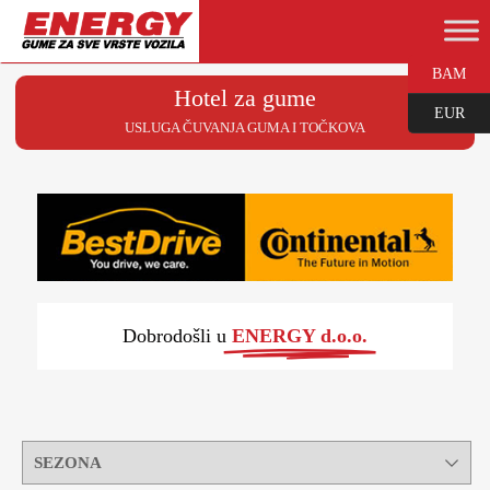
BAM
Hotel za gume
EUR
USLUGA ČUVANJA GUMA I TOČKOVA
Dobrodošli u
ENERGY d.o.o.