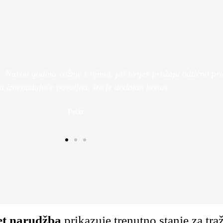
naši
Besplatna dostava
Pogledaj Više
Nakon godina vožnje s njima, još uvijek pružaju odlično prian
la iznenađujuće povoljna, što je dodatan bonus.
Petar
et narudžba
prikazuje trenutno stanje za tr