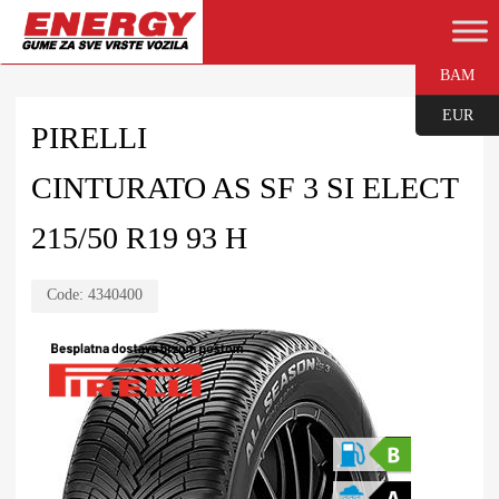
BAM
EUR
PIRELLI
CINTURATO AS SF 3 SI ELECT
215/50 R19 93 H
Code:
4340400