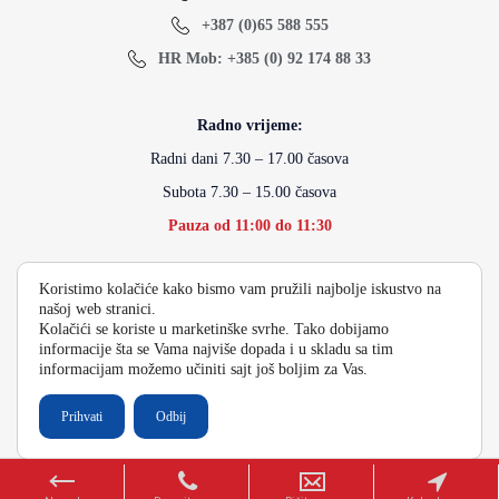
+387 (0)65 588 555
HR Mob: +385 (0) 92 174 88 33
Radno vrijeme:
Radni dani 7.30 – 17.00 časova
Subota 7.30 – 15.00 časova
Pauza od 11:00 do 11:30
Koristimo kolačiće kako bismo vam pružili najbolje iskustvo na
info@energydoo.com
našoj web stranici.
Kolačići se koriste u marketinške svrhe. Tako dobijamo
informacije šta se Vama najviše dopada i u skladu sa tim
informacijam možemo učiniti sajt još boljim za Vas.
2026 Copyright Energy Auto Gume
Prihvati
Odbij