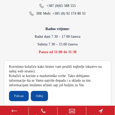
+387 (0)65 588 555
HR Mob: +385 (0) 92 174 88 33
Radno vrijeme:
Radni dani 7.30 – 17.00 časova
Subota 7.30 – 15.00 časova
Pauza od 11:00 do 11:30
Koristimo kolačiće kako bismo vam pružili najbolje iskustvo na
info@energydoo.com
našoj web stranici.
Kolačići se koriste u marketinške svrhe. Tako dobijamo
informacije šta se Vama najviše dopada i u skladu sa tim
informacijam možemo učiniti sajt još boljim za Vas.
2026 Copyright Energy Auto Gume
Prihvati
Odbij