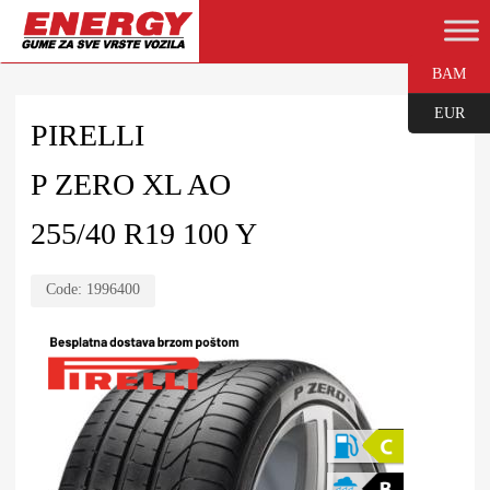
BAM
EUR
PIRELLI
P ZERO XL AO
255/40 R19 100 Y
Code:
1996400