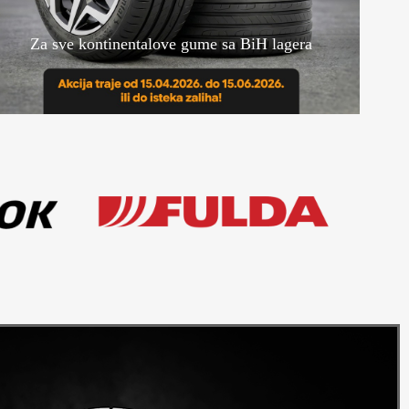
Za sve kontinentalove gume sa BiH lagera