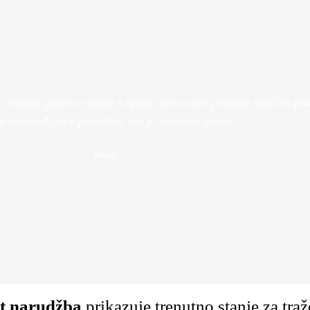
naši
Besplatna dostava
Pogledaj Više
Nakon godina vožnje s njima, još uvijek pružaju odlično prian
la iznenađujuće povoljna, što je dodatan bonus.
Petar
et narudžba
prikazuje trenutno stanje za tra