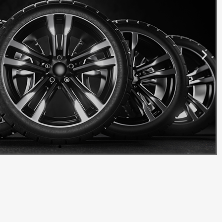
Alu Felge
irajte izgled svog vozila s