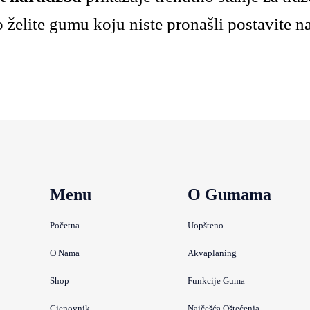
 želite gumu koju niste pronašli postavite n
Menu
O Gumama
Početna
Uopšteno
O Nama
Akvaplaning
Shop
Funkcije Guma
Cjenovnik
Najčešća Oštećenja