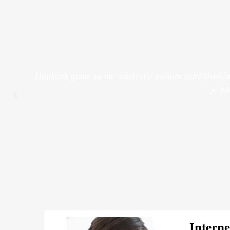
Pružamo uslugu montaže i
Bolje performanse
balansa guma
Pogledaj Više
Pogledaj Više
Hankook gume su me oduševile svojom izdržljivošću. 
je bi
Intern