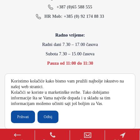
+387 (0)65 588 555
HR Mob: +385 (0) 92 174 88 33
Radno vrijeme:
Radni dani 7.30 – 17.00 časova
Subota 7.30 – 15.00 časova
Pauza od 11:00 do 11:30
Koristimo kolačiće kako bismo vam pružili najbolje iskustvo na
info@energydoo.com
našoj web stranici.
Kolačići se koriste u marketinške svrhe. Tako dobijamo
informacije šta se Vama najviše dopada i u skladu sa tim
informacijam možemo učiniti sajt još boljim za Vas.
2026 Copyright Energy Auto Gume
Prihvati
Odbij