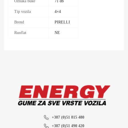
Oznaka buke
71 db
Tip vozila
4×4
Brend
PIRELLI
Runflat
NE
+387 (0)51 815 480
+387 (0)51 490 420