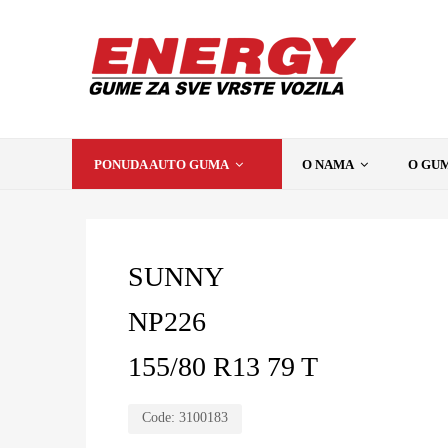
PONUDA AUTO GUMA
O NAMA
O GU
SUNNY
NP226
155/80 R13 79 T
Code:
3100183