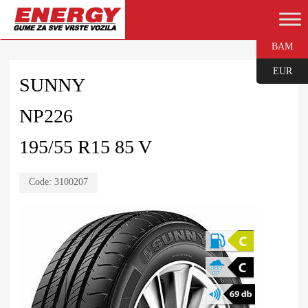
BAM
EUR
SUNNY
NP226
195/55 R15 85 V
Code:
3100207