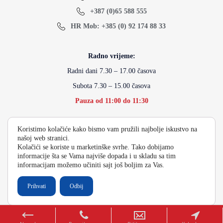
+387 (0)65 588 555
HR Mob: +385 (0) 92 174 88 33
Radno vrijeme:
Radni dani 7.30 – 17.00 časova
Subota 7.30 – 15.00 časova
Pauza od 11:00 do 11:30
Koristimo kolačiće kako bismo vam pružili najbolje iskustvo na
info@energydoo.com
našoj web stranici.
Kolačići se koriste u marketinške svrhe. Tako dobijamo
informacije šta se Vama najviše dopada i u skladu sa tim
informacijam možemo učiniti sajt još boljim za Vas.
2026 Copyright Energy Auto Gume
Prihvati
Odbij