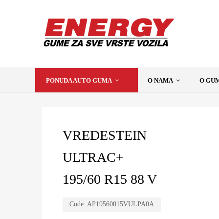
PONUDA AUTO GUMA
O NAMA
O GU
VREDESTEIN
ULTRAC+
195/60 R15 88 V
Code:
AP19560015VULPA0A