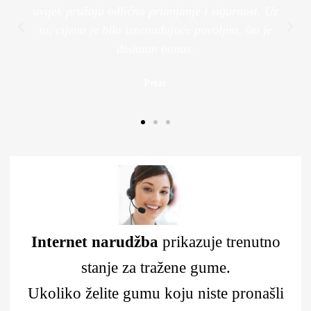
uvijek pružaju odlično prianjanje i sigurnost. Uz
to, cijena je bila iznenađujuće povoljna, što je
dodatan bonus.
Petar
Internet narudžba
prikazuje trenutno
stanje za tražene gume.
Ukoliko želite gumu koju niste pronašli