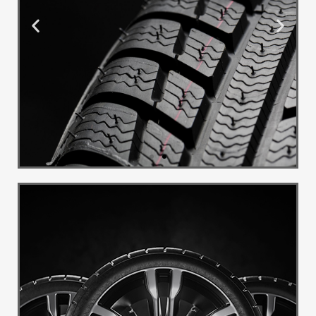
Montaža i
Balans
Pružamo uslugu montaže i
balansa guma
Pogledaj Više