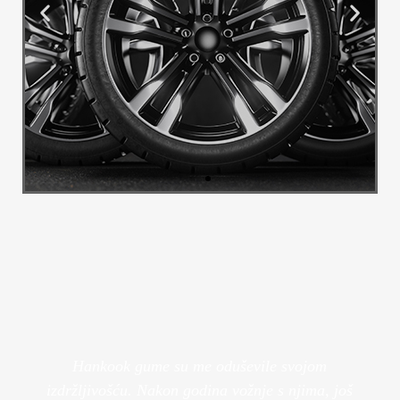
Alu Felge
Transformirajte izgled svog vozila s
našim luksuznim felgama.
Pogledaj Više
Hankook gume su me oduševile svojom
izdržljivošću. Nakon godina vožnje s njima, još