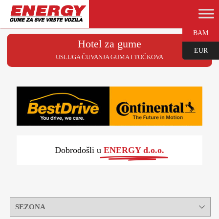
BAM
Hotel za gume
EUR
USLUGA ČUVANJA GUMA I TOČKOVA
Dobrodošli u
ENERGY d.o.o.