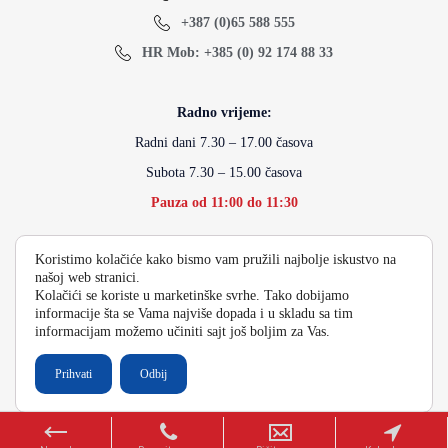
+387 (0)65 588 555
HR Mob: +385 (0) 92 174 88 33
Radno vrijeme:
Radni dani 7.30 – 17.00 časova
Subota 7.30 – 15.00 časova
Pauza od 11:00 do 11:30
Koristimo kolačiće kako bismo vam pružili najbolje iskustvo na
info@energydoo.com
našoj web stranici.
Kolačići se koriste u marketinške svrhe. Tako dobijamo
informacije šta se Vama najviše dopada i u skladu sa tim
informacijam možemo učiniti sajt još boljim za Vas.
2026 Copyright Energy Auto Gume
Prihvati
Odbij