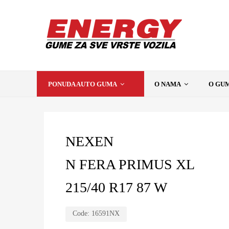
PONUDA AUTO GUMA
O NAMA
O GU
NEXEN
N FERA PRIMUS XL
215/40 R17 87 W
Code:
16591NX